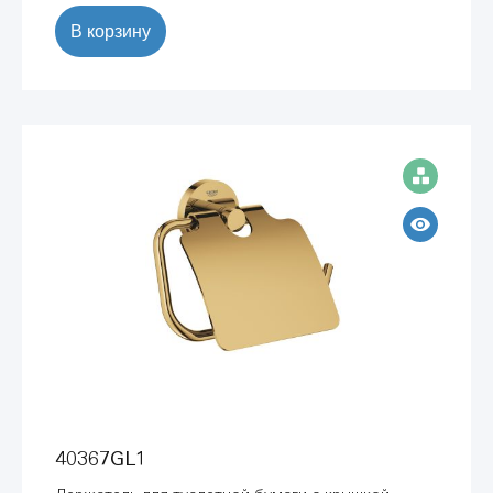
В корзину
40367GL1