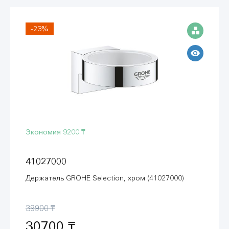
-23%
Экономия
9200 ₸
41027000
Держатель GROHE Selection, хром (41027000)
39900 ₸
30700 ₸