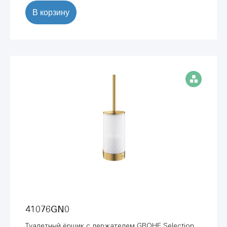
В корзину
41076GN0
Tуалетный ёршик с держателем GROHE Selection,