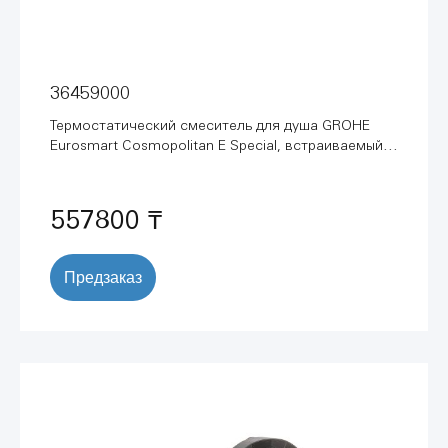
36459000
Термостатический смеситель для душа GROHE
Eurosmart Cosmopolitan E Special, встраиваемый
механизм, скрытый монтаж, питание от сети, хром
(36459000)
557800 ₸
Предзаказ