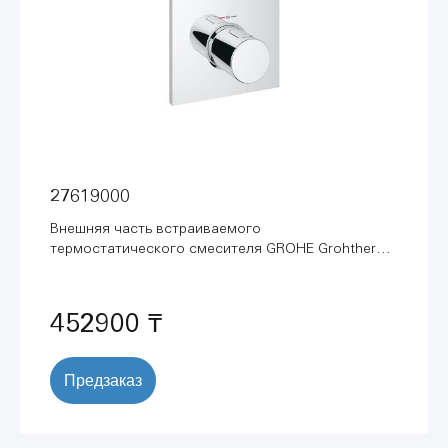
27619000
Внешняя часть встраиваемого
термостатического смесителя GROHE Grohtherm
F, хром (27619000)
452900 ₸
Предзаказ