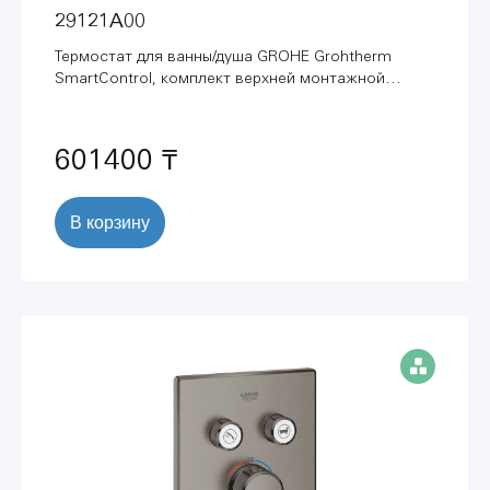
29121A00
Термостат для ванны/душа GROHE Grohtherm
SmartControl, комплект верхней монтажной
части, темный графит глянец (29121A00)
601400 ₸
В корзину