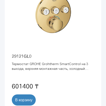
29121GL0
Термостат GROHE Grohtherm SmartControl на 3
выхода, верхняя монтажная часть, холодный
рассвет глянец (29121GL0)
601400 ₸
В корзину