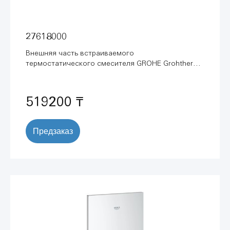
27618000
Внешняя часть встраиваемого
термостатического смесителя GROHE Grohtherm
F с переключателем на 2 положения, хром
(27618000)
519200 ₸
Предзаказ