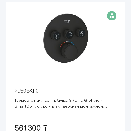
29508KF0
Термостат для ванны/душа GROHE Grohtherm
SmartControl, комплект верхней монтажной
части, фантомный чёрный (29508KF0)
561300 ₸