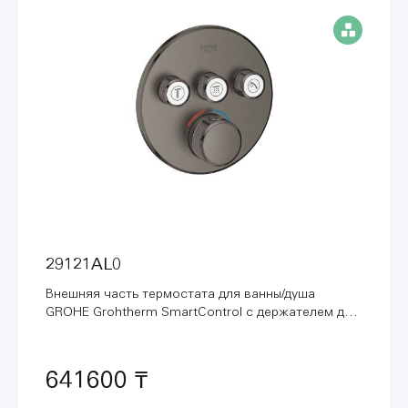
29121AL0
Внешняя часть термостата для ванны/душа
GROHE Grohtherm SmartControl с держателем для
руч.душа, темный графит (29121AL0)
641600 ₸