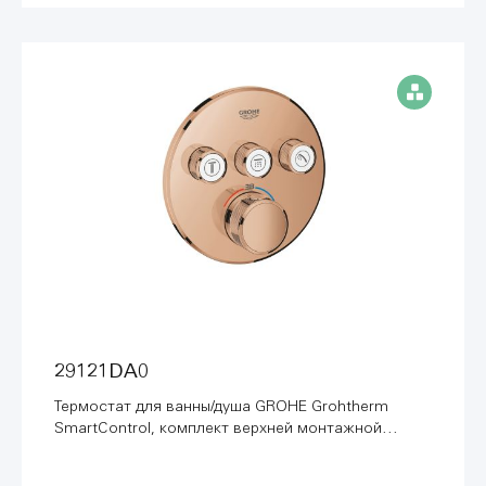
29121DA0
Термостат для ванны/душа GROHE Grohtherm
SmartControl, комплект верхней монтажной
части, теплый закат глянец (29121DA0)