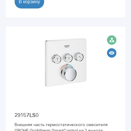
В корзину
29157LS0
Внешняя часть термостатического смесителя
GROHE Grohtherm SmartControl на 3 выхода,