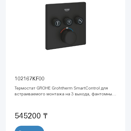
102167KF00
Термостат GROHE Grohtherm SmartControl для
встраиваемого монтажа на 3 выхода, фантомный
чёрный (102167KF00)
545200 ₸