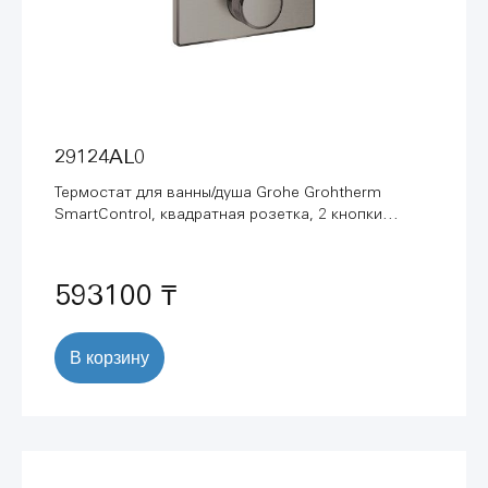
29124AL0
Термостат для ванны/душа Grohe Grohtherm
SmartControl, квадратная розетка, 2 кнопки
управления, внешняя часть, темный графит
матовый (29124AL0)
593100 ₸
В корзину