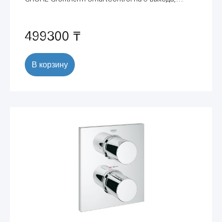
белая луна (29157LS0)
499300 ₸
В корзину