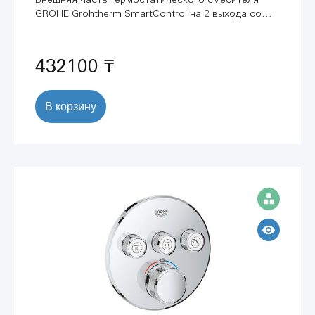
GROHE Grohtherm SmartControl на 2 выхода со
встроенным держателем ручного душа, хром
(29120000)
432100 ₸
В корзину