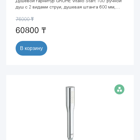
Душевой гарнитур GROHE Vitalio Start 100: ручной
душ с 2 видами струи, душевая штанга 600 мм,
матовый черный (279482431)
76000 ₸
60800 ₸
В корзину