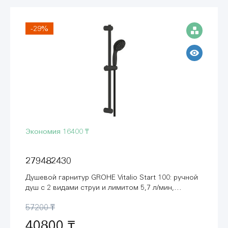
-29%
Экономия
16400 ₸
279482430
Душевой гарнитур GROHE Vitalio Start 100: ручной
душ с 2 видами струи и лимитом 5,7 л/мин,
душевая штанга 600 мм, черный матовый
57200 ₸
(279482430)
40800 ₸