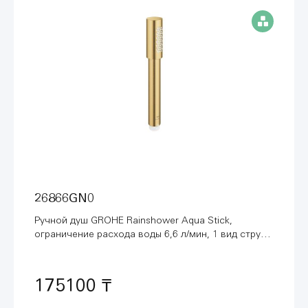
26866GN0
Ручной душ GROHE Rainshower Aqua Stick,
ограничение расхода воды 6,6 л/мин, 1 вид струи,
холодный рассвет матовый (26866GN0)
175100 ₸