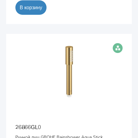
В корзину
26866GL0
Ручной душ GROHE Rainshower Aqua Stick,