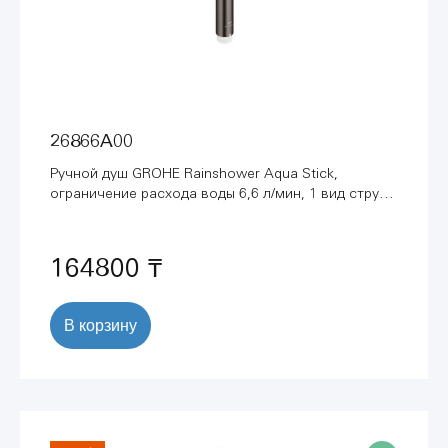
26866A00
Ручной душ GROHE Rainshower Aqua Stick,
ограничение расхода воды 6,6 л/мин, 1 вид струи,
темный графит глянец (26866A00)
164800 ₸
В корзину