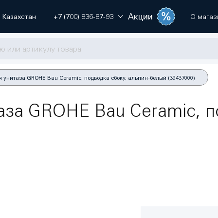
Акции
Казахстан
+7 (700) 836-87-93
О магаз
 унитаза GROHE Bau Ceramic, подводка сбоку, альпин-белый (39437000)
за GROHE Bau Ceramic, по