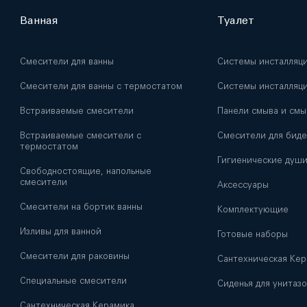
Ванная
Туалет
Смесители для ванны
Системы инсталляц
Смесители для ванны с термостатом
Системы инсталляци
Встраиваемые смесители
Панели смыва и смы
Встраиваемые смесители с
Смесители для биде
термостатом
Гигиенические душ
Свободностоящие, напольные
смесители
Аксессуары
Смесители на бортик ванны
Комплектующие
Изливы для ванной
Готовые наборы
Смесители для раковины
Сантехническая Кер
Специальные смесители
Сиденья для унитазо
Сантехническая Керамика