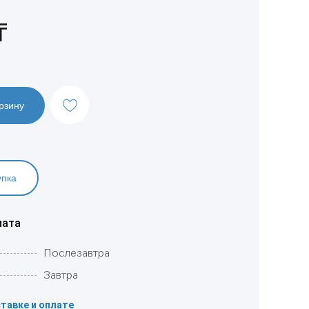
₸
рзину
упка
лата
Послезавтра
Завтра
тавке и оплате