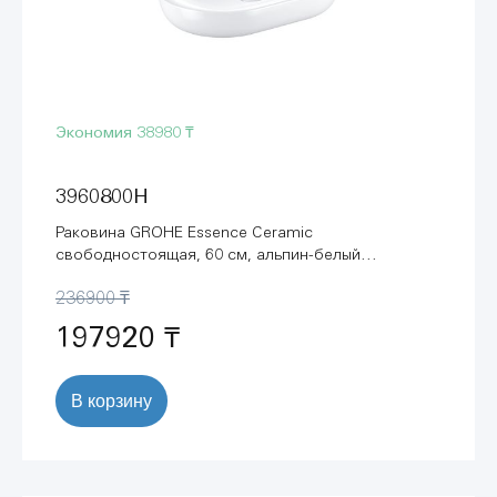
Экономия
38980 ₸
3960800H
Раковина GROHE Essence Ceramic
свободностоящая, 60 см, альпин-белый
(3960800H)
236900 ₸
197920 ₸
В корзину