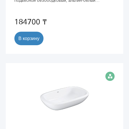
подвесной безободковый, альпин-белый
(39328000)
184700 ₸
В корзину