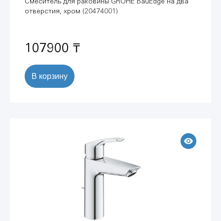
Смеситель для раковины GROHE BauEdge на два
отверстия, хром (20474001)
107900 ₸
В корзину