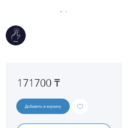
Перейти
к
началу
галереи
изображений
171700 ₸
Добавить в корзину