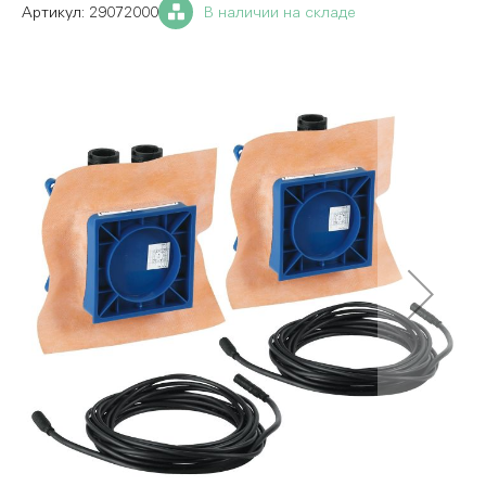
29072000
В наличии на складе
Пропустить
и
перейти
к
галереям
изображений