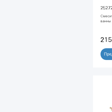
2527
Смеси
ванны 
свобо
монтаж
ручной
215
холодн
(25272
Пре