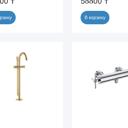
00 ₸
58800 ₸
орзину
В корзину