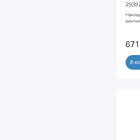
2939
Накла
вентил
рукоят
671
В к