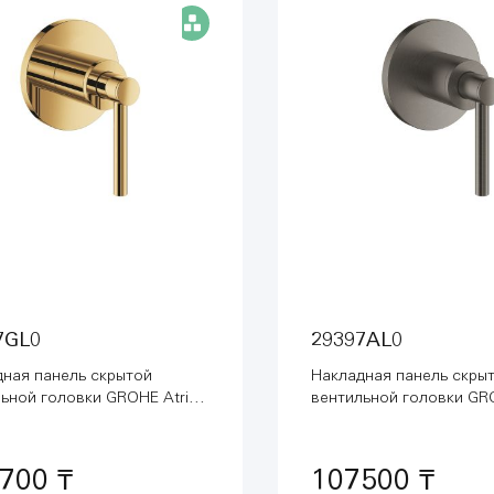
7GL0
29397AL0
дная панель скрытой
Накладная панель скры
ьной головки GROHE Atrio,
вентильной головки GRO
ка-рычаг, холодный
рукоятка-рычаг, темный
т глянец (29397GL0)
матовый (29397AL0)
700 ₸
107500 ₸