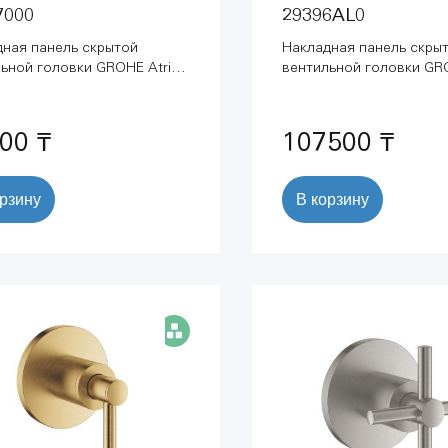
7000
29396AL0
дная панель скрытой
Накладная панель скры
ьной головки GROHE Atrio,
вентильной головки GRO
ка-рычаг, хром (29397000)
крестообразная ручка,
графит матовый (29396A
00 ₸
107500 ₸
орзину
В корзину