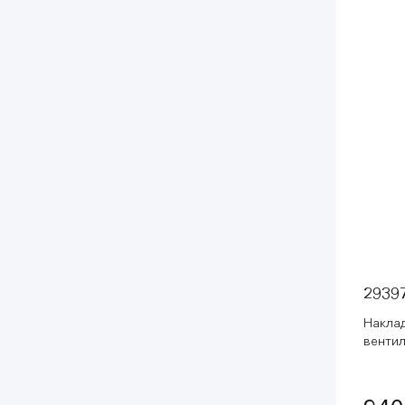
2939
Накла
вентил
рукоят
(29397