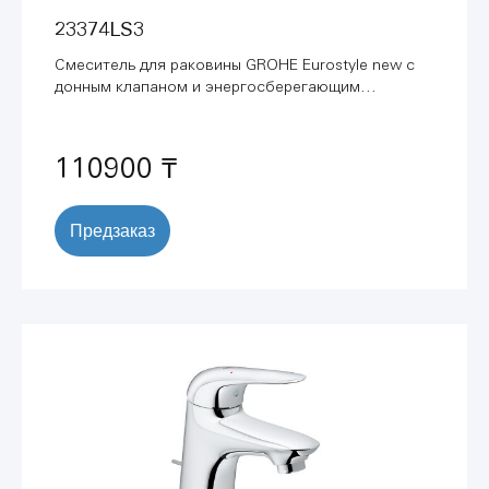
23374LS3
Смеситель для раковины GROHE Eurostyle new с
донным клапаном и энергосберегающим
картриджем, белая луна (23374LS3)
110900 ₸
Предзаказ