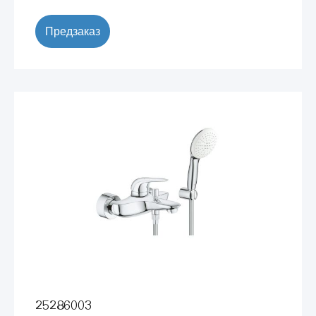
Предзаказ
25286003