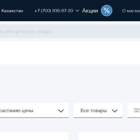
Акции
Казахстан
+7 (700) 836-87-93
О магаз
растанию цены
Все товары
3