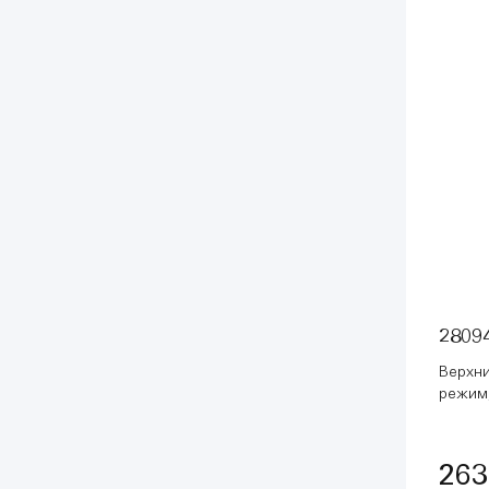
2809
Верхни
режим,
(28094
263