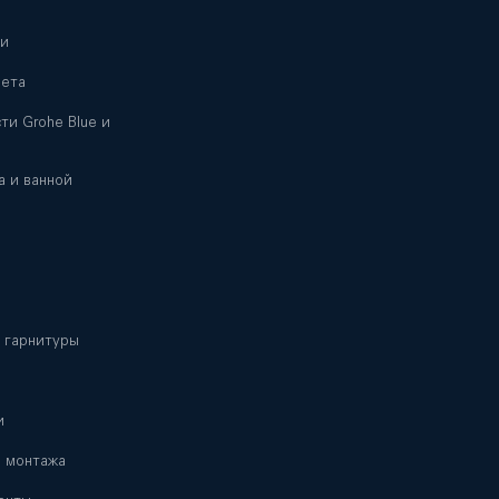
ни
лета
ти Grohe Blue и
а и ванной
 гарнитуры
и
я монтажа