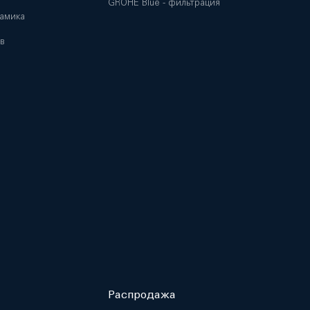
GROHE Blue - фильтрация
амика
в
Распродажа