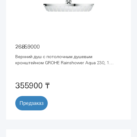
26859000
Верхний душ с потолочным душевым
кронштейном GROHE Rainshower Aqua 230, 1
режим струи, хром (26859000)
355900 ₸
Предзаказ