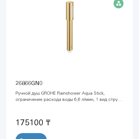
26866GN0
Ручной душ GROHE Rainshower Aqua Stick,
ограничение расхода воды 6,6 л/мин, 1 вид струи,
холодный рассвет матовый (26866GN0)
175100 ₸