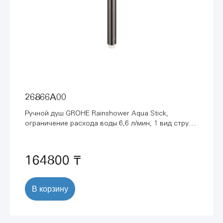
26866A00
Ручной душ GROHE Rainshower Aqua Stick,
ограничение расхода воды 6,6 л/мин, 1 вид струи,
темный графит глянец (26866A00)
164800 ₸
В корзину