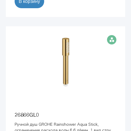
В корзину
26866GL0
Ручной душ GROHE Rainshower Aqua Stick,
ограничение расхода воды 6,6 л/мин, 1 вид струи,