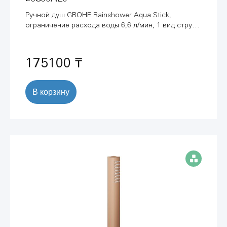
Ручной душ GROHE Rainshower Aqua Stick,
ограничение расхода воды 6,6 л/мин, 1 вид струи,
темный графит матовый (26866AL0)
175100 ₸
В корзину