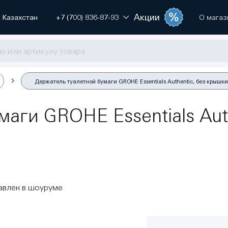
Акции
Казахстан
+7 (700) 836-87-93
О магаз
Держатель туалетной бумаги GROHE Essentials Authentic, без крышки,
аги GROHE Essentials Aut
авлен в шоуруме