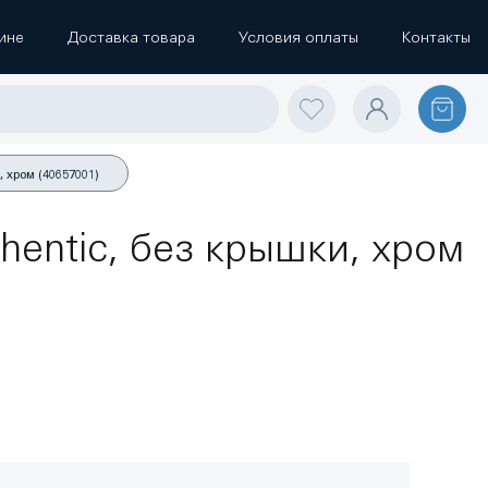
ине
Доставка товара
Условия оплаты
Контакты
 хром (40657001)
hentic, без крышки, хром