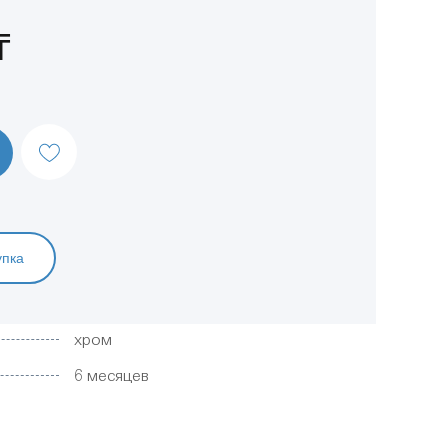
₸
упка
хром
6 месяцев