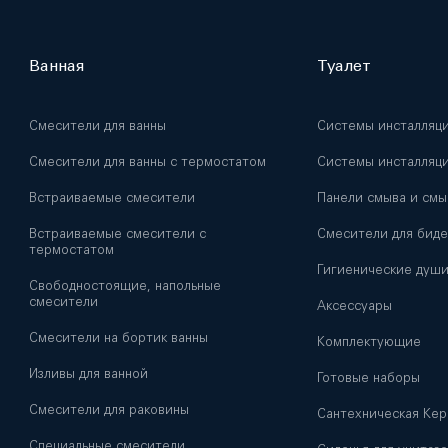
Ванная
Туалет
Смесители для ванны
Системы инсталляц
Смесители для ванны с термостатом
Системы инсталляци
Встраиваемые смесители
Панели смыва и смы
Встраиваемые смесители с
Смесители для биде
термостатом
Гигиенические душ
Свободностоящие, напольные
смесители
Аксессуары
Смесители на бортик ванны
Комплектующие
Изливы для ванной
Готовые наборы
Смесители для раковины
Сантехническая Кер
Специальные смесители