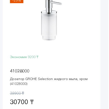
-23%
Экономия
9200 ₸
41028000
Дозатор GROHE Selection жидкого мыла, хром
(41028000)
39900 ₸
30700 ₸