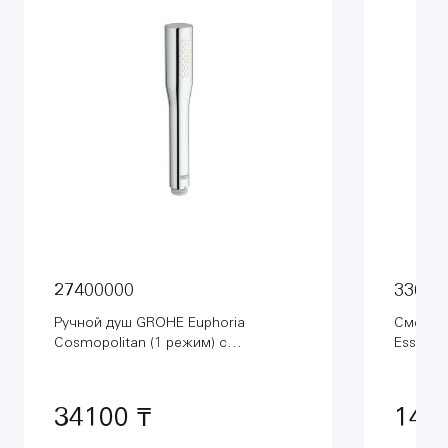
27400000
33624
Ручной душ GROHE Euphoria
Смесит
Cosmopolitan (1 режим) с
Essence
ограничением расхода воды, хром
(27400000)
34100 ₸
147