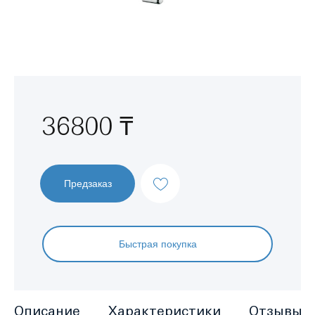
Перейти
к
началу
галереи
изображений
36800 ₸
Предзаказ
Быстрая покупка
Описание
Характеристики
Отзывы