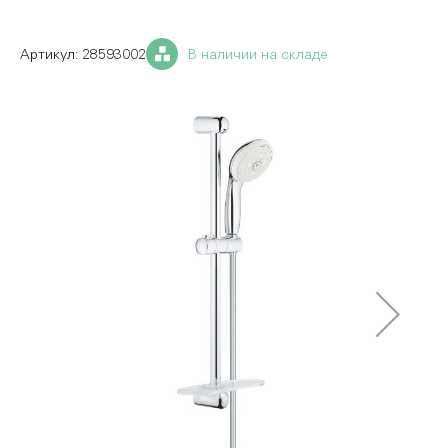
28593002
В наличии на складе
Пропустить
и
перейти
к
галереям
изображений