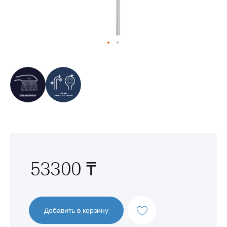
Перейти
к
началу
галереи
изображений
53300 ₸
Добавить в корзину