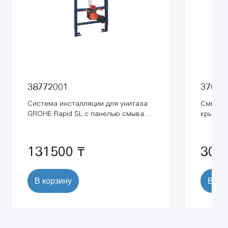
38772001
37085
Система инсталляции для унитаза
Смывной
GROHE Rapid SL с панелью смыва
крышке 
Skate Cosmopolitan (3 режима) (1,13
GROHE (
м) (38772001)
131500 ₸
304
В корзину
В ко