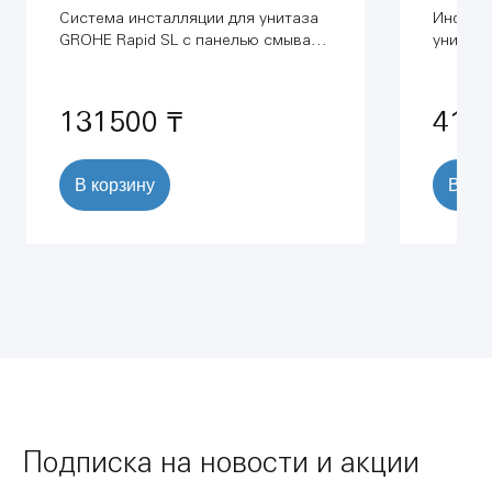
Система инсталляции для унитаза
Инфрак
GROHE Rapid SL с панелью смыва
унитаза
Skate Cosmopolitan (3 режима) (1,13
режим с
м) (38772001)
131500 ₸
411
В корзину
В ко
Подписка на новости и акции