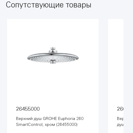
Сопутствующие товары
26455000
26668
Верхний душ GROHE Euphoria 260
Верхний
SmartControl, хром (26455000)
душевы
режим с