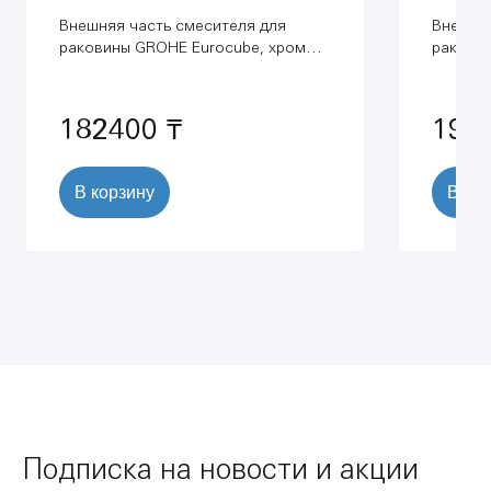
Внешняя часть смесителя для
Внешняя
раковины GROHE Eurocube, хром
ракови
(19895000)
230 мм)
182400 ₸
191
В корзину
В ко
Подписка на новости и акции