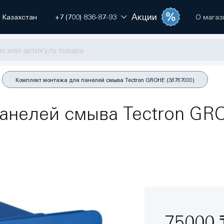
Акции
Казахстан
+7 (700) 836-87-93
О магаз
Комплект монтажа для панелей смыва Tectron GROHE (38787000)
анелей смыва Tectron GR
75000 