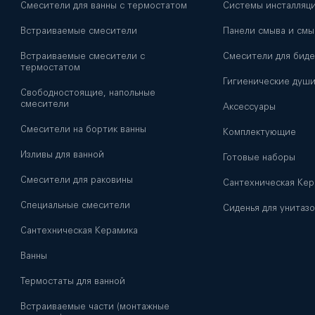
Смесители для ванны с термостатом
Системы инсталляци
Встраиваемые смесители
Панели смыва и смы
Встраиваемые смесители с
Смесители для биде
термостатом
Гигиенические душ
Свободностоящие, напольные
смесители
Аксессуары
Смесители на бортик ванны
Комплектующие
Изливы для ванной
Готовые наборы
Смесители для раковины
Сантехническая Кер
Специальные смесители
Сиденья для унитазо
Сантехническая Керамика
Ванны
Термостаты для ванной
Встраиваемые части (монтажные