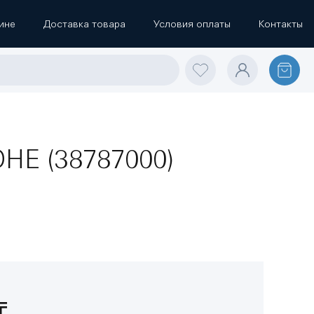
ине
Доставка товара
Условия оплаты
Контакты
OHE (38787000)
₸