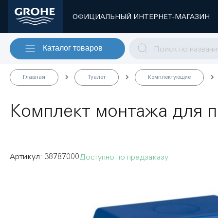
ОФИЦИАЛЬНЫЙ ИНТЕРНЕТ-МАГАЗИН
Каталог товаров
Главная
Туалет
Комплектующие
Комплект монтажа для п
38787000
Доступно по предзаказу
Пропустить
и
перейти
к