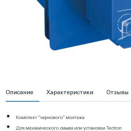
Перейти
к
началу
галереи
изображений
Описание
Характеристики
Отзывы
Комплект ''чернового'' монтажа
Для механического смыва или установки Tectron