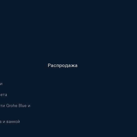
Распродажа
ни
лета
ти Grohe Blue и
а и ванной