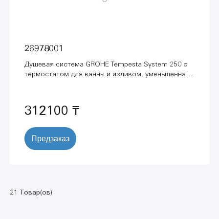
26978001
Душевая система GROHE Tempesta System 250 с
термостатом для ванны и изливом, уменьшенная
штанга, 2 режима струи, хром (26978001)
312100 ₸
Предзаказ
21 Товар(ов)