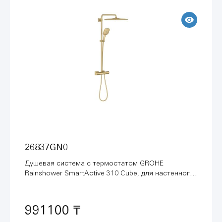
26837GN0
Душевая система с термостатом GROHE
Rainshower SmartActive 310 Cube, для настенного
монтажа, холодный рассвет матовый (26837GN0)
991100 ₸