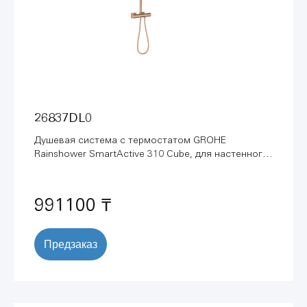
26837DL0
Душевая система с термостатом GROHE
Rainshower SmartActive 310 Cube, для настенного
монтажа, теплый закат матовый (26837DL0)
991100 ₸
Предзаказ