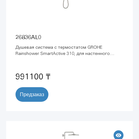
26836AL0
Душевая система с термостатом GROHE
Rainshower SmartActive 310, для настенного
монтажа, темный графит матовый (26836AL0)
991100 ₸
Предзаказ