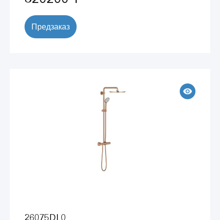
Предзаказ
26075DL0