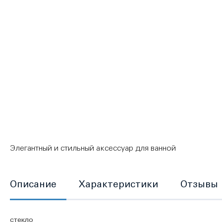
Перейти
к
началу
галереи
изображений
Элегантный и стильный аксессуар для ванной
Описание
Характеристики
Отзывы
стекло