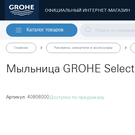
ОФИЦИАЛЬНЫЙ ИНТЕРНЕТ-МАГАЗИН
Каталог товаров
Главная
Раковина, смесители и аксессуары
Мыльница GROHE Selecti
40806000
Доступно по предзаказу
Пропустить
и
перейти
к