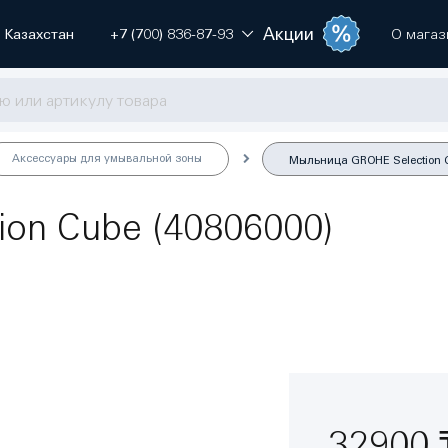
Акции
Казахстан
+7 (700) 836-87-93
О магаз
Аксессуары для умывальной зоны
Мыльница GROHE Selection C
on Cube (40806000)
32900 