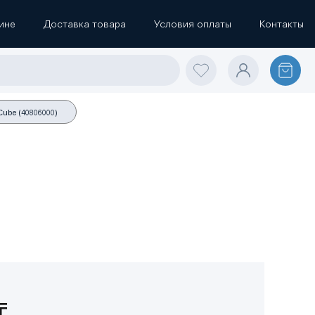
ине
Доставка товара
Условия оплаты
Контакты
ube (40806000)
₸