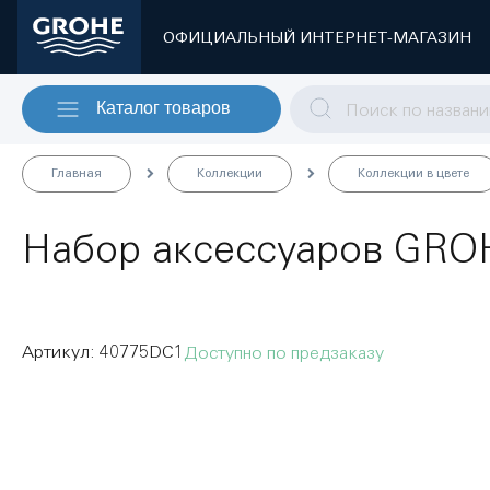
ОФИЦИАЛЬНЫЙ ИНТЕРНЕТ-МАГАЗИН
Каталог товаров
Главная
Коллекции
Коллекции в цвете
Набор аксессуаров GROHE
40775DC1
Доступно по предзаказу
Пропустить
и
перейти
к