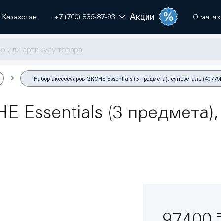
Акции
Казахстан
+7 (700) 836-87-93
О магаз
Набор аксессуаров GROHE Essentials (3 предмета), суперсталь (40775
 Essentials (3 предмета),
97400 