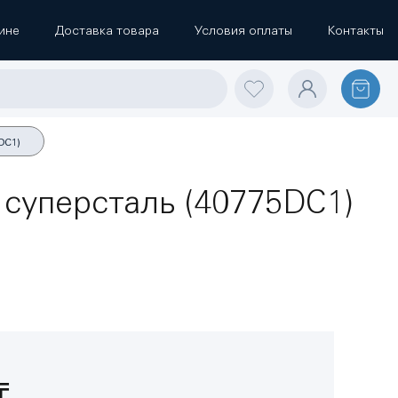
ине
Доставка товара
Условия оплаты
Контакты
DC1)
 суперсталь (40775DC1)
₸