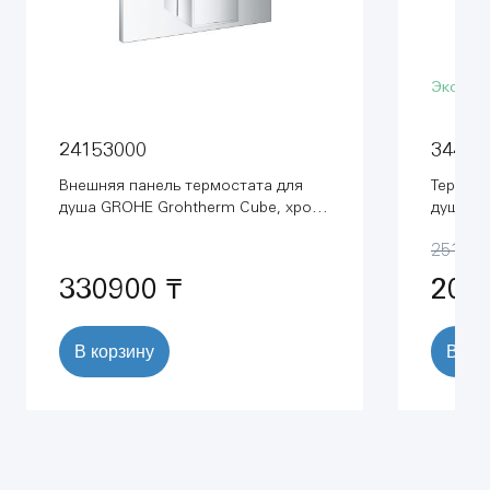
Эконо
24153000
34488
Внешняя панель термостата для
Термост
душа GROHE Grohtherm Cube, хром
душа G
(24153000)
(344880
251900
330900 ₸
201
В корзину
В ко