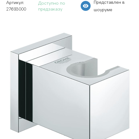
Представлен в
Доступно по
27693000
предзаказу
шоуруме
Пропустить
и
перейти
к
галереям
изображений