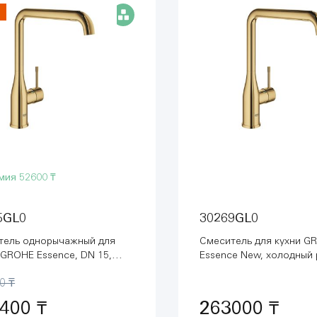
мия
52600 ₸
5GL0
30269GL0
тель однорычажный для
Смеситель для кухни G
GROHE Essence, DN 15,
Essence New, холодный
ый рассвет глянец
глянец (30269GL0)
0 ₸
GL0)
400 ₸
263000 ₸