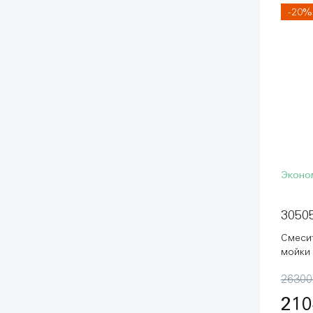
-20%
Эконо
3050
Смеси
мойки 
холодн
26300
(30505
210