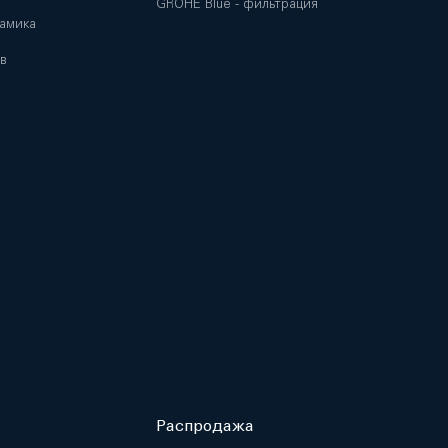
GROHE Blue - фильтрация
амика
в
Распродажа