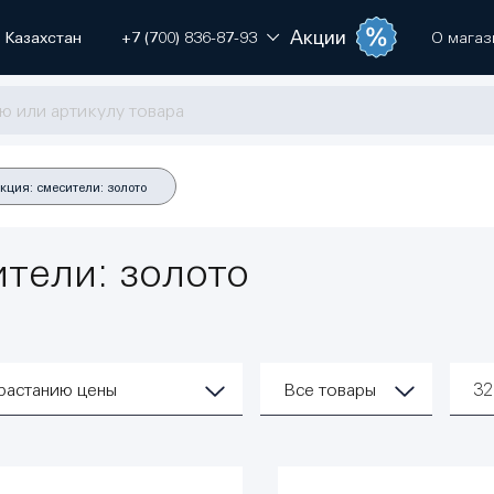
Акции
Казахстан
+7 (700) 836-87-93
О магаз
кция: смесители: золото
ители: золото
растанию цены
Все товары
3