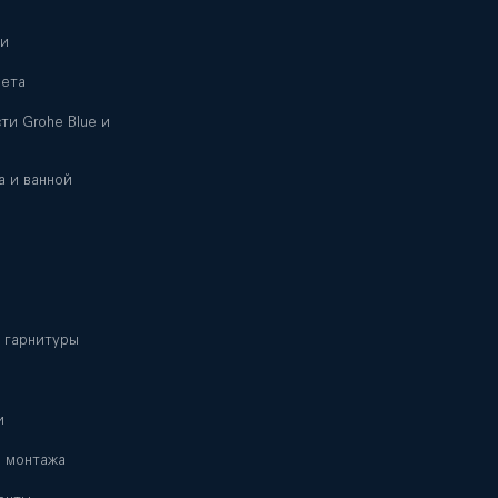
ни
лета
ти Grohe Blue и
а и ванной
 гарнитуры
и
я монтажа