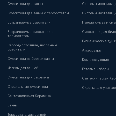
Смесители для ванны
Системы инсталляц
Смесители для ванны с термостатом
Системы инсталляци
Встраиваемые смесители
Панели смыва и смы
Встраиваемые смесители с
Смесители для биде
термостатом
Гигиенические душ
Свободностоящие, напольные
смесители
Аксессуары
Смесители на бортик ванны
Комплектующие
Изливы для ванной
Готовые наборы
Смесители для раковины
Сантехническая Кер
Специальные смесители
Сиденья для унитазо
Сантехническая Керамика
Ванны
Термостаты для ванной