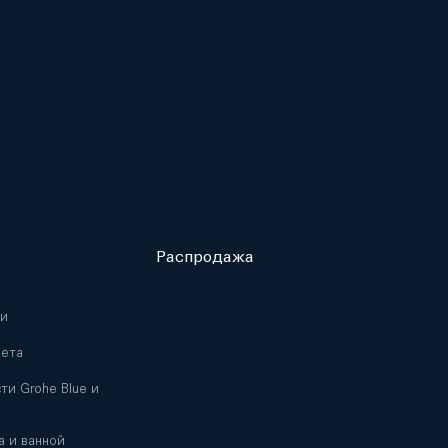
Распродажа
ни
лета
ти Grohe Blue и
а и ванной