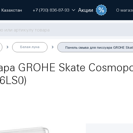
Акции
Казахстан
+7 (700) 836-87-93
О магаз
Белая луна
Панель смыва для писсуара GROHE Skate 
ара GROHE Skate Cosmopoli
46LS0)