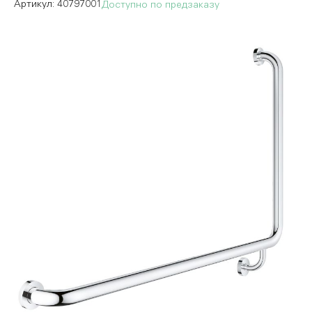
40797001
Доступно по предзаказу
Пропустить
и
перейти
к
галереям
изображений