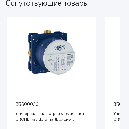
Сопутствующие товары
35600000
35604
Универсальная встраиваемая часть
Универс
GROHE Rapido SmartBox для
GROHE 
вентилей, смесителей и
вентиле