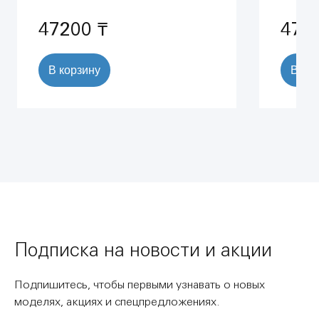
термостатических смесителей
термос
Grohtherm SmartControl (35600000)
47200 ₸
472
В корзину
В ко
Подписка на новости и акции
Подпишитесь, чтобы первыми узнавать о новых
моделях, акциях и спецпредложениях.