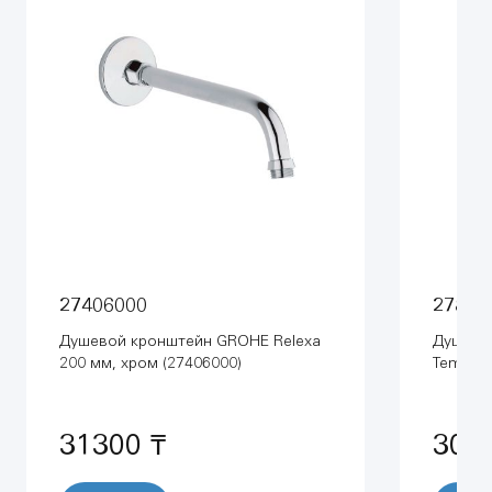
27406000
27851
Душевой кронштейн GROHE Relexa
Душево
200 мм, хром (27406000)
Tempest
31300 ₸
306