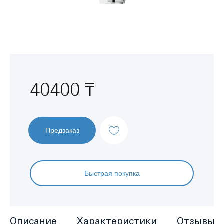
Перейти
к
началу
галереи
изображений
40400 ₸
Предзаказ
Быстрая покупка
Описание
Характеристики
Отзывы