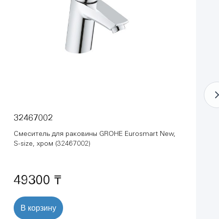
32467002
Смеситель для раковины GROHE Eurosmart New,
S-size, хром (32467002)
49300 ₸
В корзину