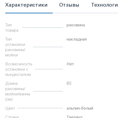
сантехнического оборудования и столетнем безупречном опы
Характеристики
Отзывы
Технологи
практичные функции и современный силуэт, идеально подхо
Характеристики
Тип
раковина
товара
Тип
накладная
установки
раковины/
мойки
Возможность
Нет
установки с
пьедесталом
Длина
60
раковины/
мойки/ванны
(см)
Цвет
альпин-белый
Страна
Таиланд