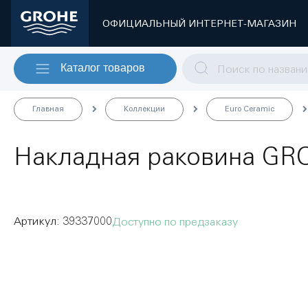
ОФИЦИАЛЬНЫЙ ИНТЕРНЕТ-МАГАЗИН
Каталог товаров
Главная
Коллекции
Euro Ceramic
Накладная раковина GRO
39337000
Доступно по предзаказу
Пропустить
и
перейти
к