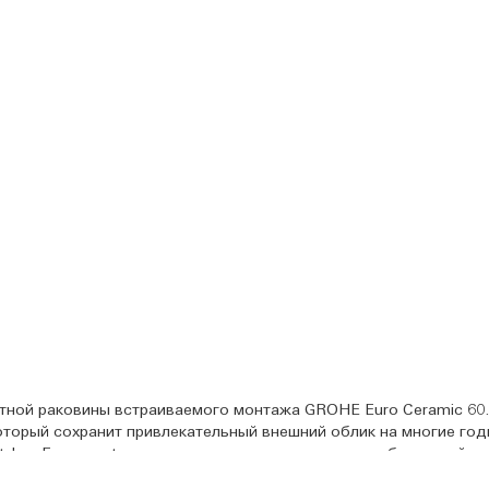
нтной раковины встраиваемого монтажа GROHE Euro Ceramic 60.
который сохранит привлекательный внешний облик на многие год
yle и Eurosmart, вы сможете воплотить в жизнь любые дизайне
учшенной функциональности. Керамика GROHE основывается на