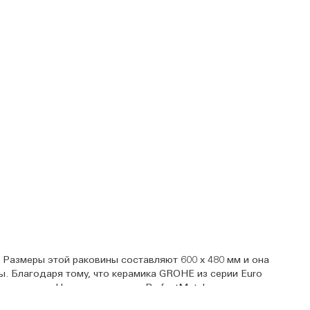
 Размеры этой раковины составляют 600 х 480 мм и она
ы. Благодаря тому, что керамика GROHE из серии Euro
рские идеи. Наше приложение PerfectMatch позволит вам
 международной экспертной оценке GROHE в сфере