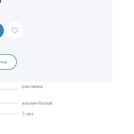
упка
раковина
альпин-белый
5 лет