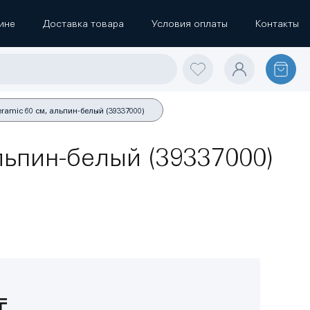
ине
Доставка товара
Условия оплаты
Контакты
amic 60 см, альпин-белый (39337000)
льпин-белый (39337000)
₸