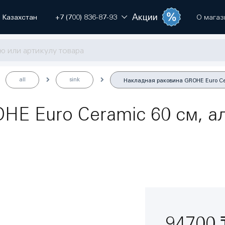
Акции
Казахстан
+7 (700) 836-87-93
О магаз
all
sink
Накладная раковина GROHE Euro Cer
HE Euro Ceramic 60 см, а
94700 