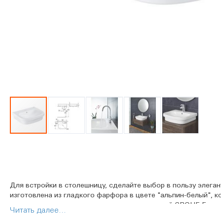
Перейти
к
началу
галереи
изображений
Для встройки в столешницу, сделайте выбор в пользу элега
изготовлена из гладкого фарфора в цвете "альпин-белый", 
отлично сочетается со смесителями коллекций GROHE Eurost
Читать далее...
подобрать составляющие для безупречного сочетания и ул