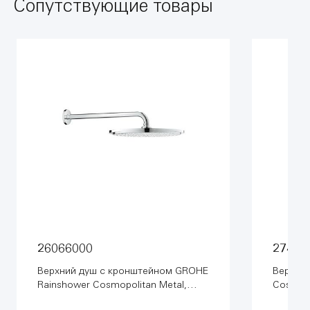
Сопутствующие товары
26066000
27477
Верхний душ с кронштейном GROHE
Верхни
Rainshower Cosmopolitan Metal,
Cosmopo
диаметр 310 мм, с ограничением
диаметр