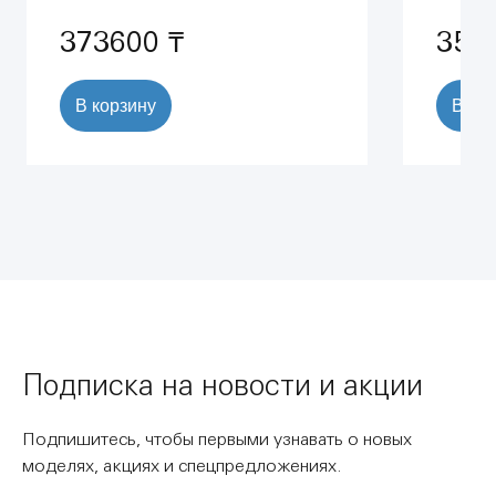
расхода воды, хром (26066000)
373600 ₸
353
В корзину
В ко
Подписка на новости и акции
Подпишитесь, чтобы первыми узнавать о новых
моделях, акциях и спецпредложениях.