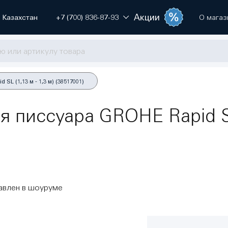
Акции
Казахстан
+7 (700) 836-87-93
О магаз
L (1,13 м - 1,3 м) (38517001)
 писсуара GROHE Rapid SL 
авлен в шоуруме