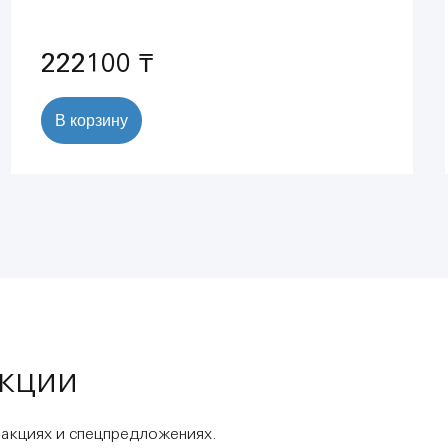
монтажа, хром (26692001)
222100 ₸
В корзину
акции
 акциях и спецпредложениях.