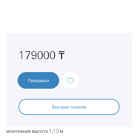
Перейти
к
началу
галереи
изображений
179000 ₸
Предзаказ
Быстрая покупка
монтажная высота 1,13 м