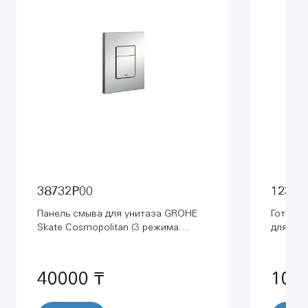
38732P00
12307
Панель смыва для унитаза GROHE
Готово
Skate Cosmopolitan (3 режима
для гиг
смыва), матовый хром (38732P00)
40000 ₸
100