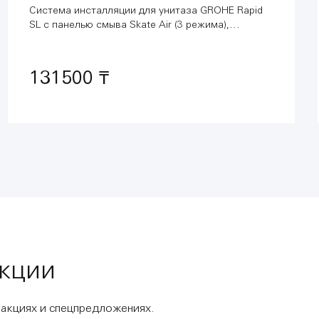
Система инсталляции для унитаза GROHE Rapid
SL с панелью смыва Skate Air (3 режима),
комплект 3-в-1 (1,13 м) (38721001)
131500 ₸
акции
 акциях и спецпредложениях.