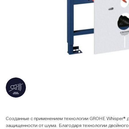
Перейти
к
началу
галереи
изображений
Созданные с применением технологии GROHE Whisper® д
защищенности от шума. Благодаря технологии двойного