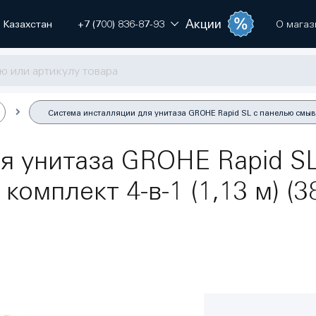
Акции
Казахстан
+7 (700) 836-87-93
О магаз
Система инсталляции для унитаза GROHE Rapid SL с панелью смыва Sk
я унитаза GROHE Rapid SL
 комплект 4-в-1 (1,13 м) (