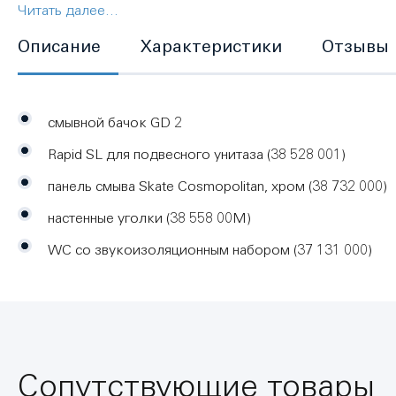
скрытого монтажа вы обеспечиваете оптимальный уровень
Читать далее...
обеспечивая превосходную безопасность при использова
Описание
Характеристики
Отзывы
никаких инструментов для подключения водоснабжения к
цвета хром. Простота монтажа и превосходная безопасн
смывной бачок GD 2
Rapid SL для подвесного унитаза (38 528 001)
панель смыва Skate Cosmopolitan, хром (38 732 000)
настенные уголки (38 558 00M)
WC со звукоизоляционным набором (37 131 000)
Сопутствующие товары