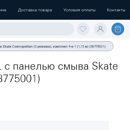
ине
Доставка товара
Условия оплаты
Контакты
ate Cosmopolitan (3 режима), комплект 4-в-1 (1,13 м) (38775001)
 с панелью смыва Skate
38775001)