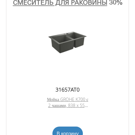
СМЕСИТЕЛЬ ДЛЯ РАКОВИНЫ
30%
31657AT0
Мойка GROHE K700 с
2 чашами, 838 x 559
мм,серый гранит
(31657AT0)
В корзину