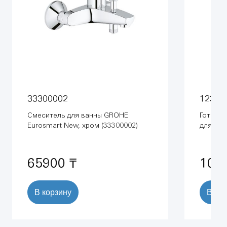
33300002
12307
Смеситель для ванны GROHE
Готово
Eurosmart New, хром (33300002)
для гиг
65900 ₸
100
В корзину
В ко