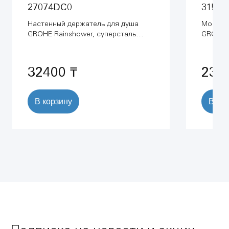
27074DC0
31580
Настенный держатель для душа
Мойка 
GROHE Rainshower, суперсталь
GROHE 
(27074DC0)
матовая
32400 ₸
238
В корзину
В ко