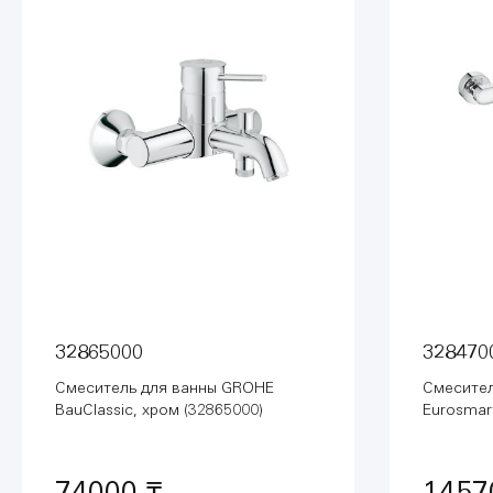
32865000
328470
Смеситель для ванны GROHE
Смесител
BauClassic, хром (32865000)
Eurosmar
излив, х
74000 ₸
1457