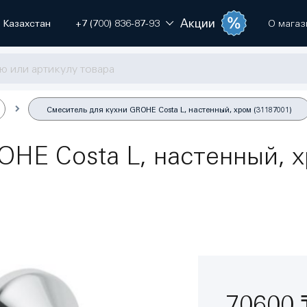
Акции
Казахстан
+7 (700) 836-87-93
О магаз
Смеситель для кухни GROHE Costa L, настенный, хром (31187001)
HE Costa L, настенный, х
70600 