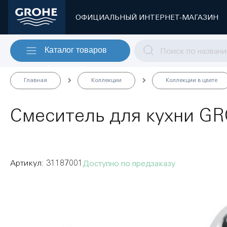
ОФИЦИАЛЬНЫЙ ИНТЕРНЕТ-МАГАЗИН
Каталог товаров
Главная
Коллекции
Коллекции в цвете
Смеситель для кухни GRO
31187001
Доступно по предзаказу
Пропустить
и
перейти
к