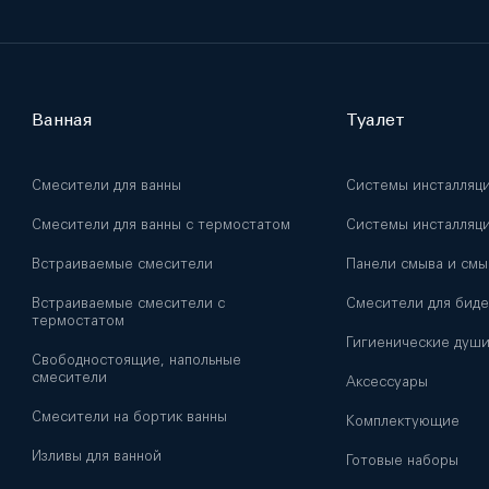
Ванная
Туалет
Смесители для ванны
Системы инсталляц
Смесители для ванны с термостатом
Системы инсталляци
Встраиваемые смесители
Панели смыва и смы
Встраиваемые смесители с
Смесители для биде
термостатом
Гигиенические душ
Свободностоящие, напольные
смесители
Аксессуары
Смесители на бортик ванны
Комплектующие
Изливы для ванной
Готовые наборы