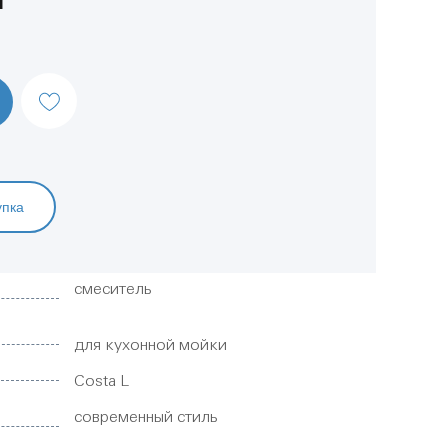
упка
смеситель
для кухонной мойки
Costa L
современный стиль