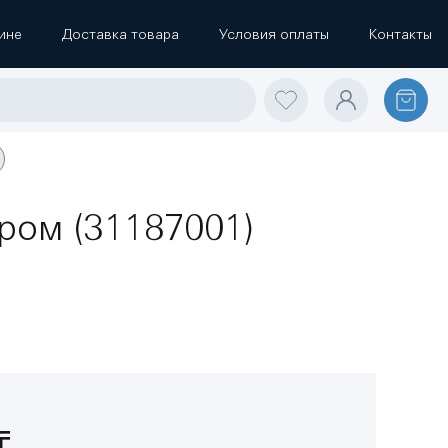
ине
Доставка товара
Условия оплаты
Контакты
ром (31187001)
₸