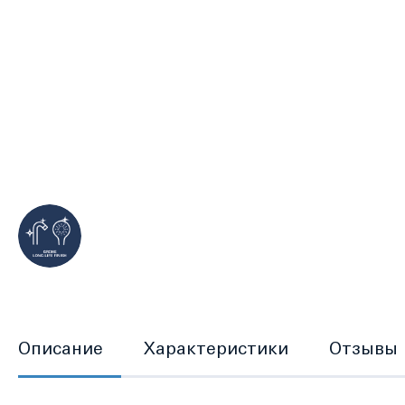
Перейти
к
началу
галереи
изображений
Описание
Характеристики
Отзывы