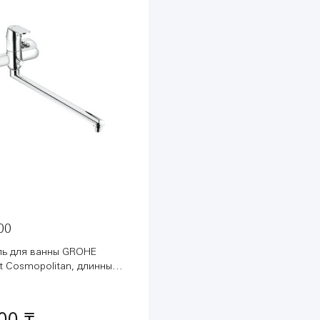
00
ь для ванны GROHE
t Cosmopolitan, длинный
ром (32847000)
00 ₸