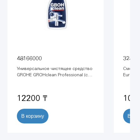
48166000
32843
Универсальное чистящее средство
Смесит
GROHE GROHclean Professional (с
Eurosma
распылителем) (48166000)
излив, 
12200 ₸
107
В корзину
В ко