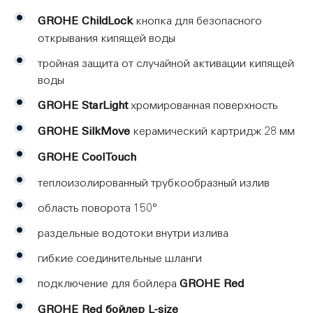
температура воды будет ограничена 60° C. Способный
мгновенно предоставить до 5,5 л кипятка, бойлер сделан
GROHE ChildLock
кнопка для безопасного
из титана для превосходной защиты от коррозии, а
открывания кипящей воды
ослепительное хромовое покрытии смесителя GROHE
StarLight сохранит свой блеск на долгие годы. Фильтр
тройная защита от случайной активации кипящей
GROHE Red очищает воду от тяжелых металлов и
воды
извести, увеличивая срок жизни как бойлера, так и
смесителя. П
GROHE StarLight
хромированная поверхность
GROHE SilkMove
керамический картридж 28 мм
GROHE CoolTouch
теплоизолированный трубкообразный излив
область поворота 150°
раздельные водотоки внутри излива
гибкие соединительные шланги
подключение для бойлера
GROHE Red
GROHE Red бойлер L-size