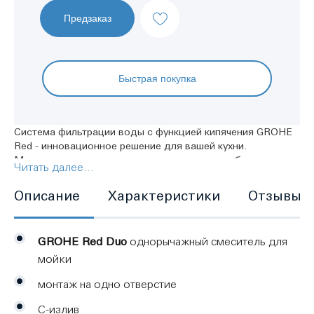
Предзаказ
Быстрая покупка
Система фильтрации воды с функцией кипячения GROHE
Red - инновационное решение для вашей кухни.
Мгновенно получите кипяток прямо из крана благодаря
Читать далее...
утонченному и функциональному смесителю для кухни
GROHE Red Duo. Функция подачи кипятка активируется с
Описание
Характеристики
Отзывы
помощью нажатия на кнопку, которая защищена от
использования детьми. Высокий C-образный излив
делает наполнение больших емкостей простым, а угол
GROHE Red Duo
однорычажный смеситель для
поворота в 150° увеличивает удобство использования.
Технология GROHE SilkMove обеспечивает плавность и
мойки
точность управления рычагом смесителя. Разряд
монтаж на одно отверстие
энергоэффективности продукта - A, что позволяет
перевести бойлер в режим каникул - в этом состоянии
C-излив