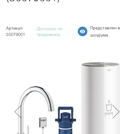
Представлен в
Доступно по
30079001
предзаказу
шоуруме
Пропустить
и
перейти
к
галереям
изображений