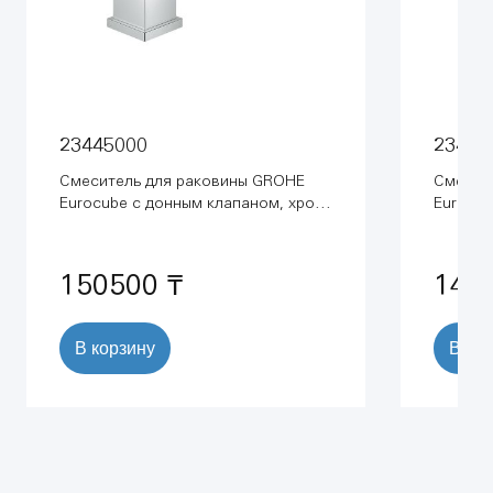
23445000
23446
Смеситель для раковины GROHE
Смесит
Eurocube с донным клапаном, хром
Eurocub
(23445000)
хром (2
150500 ₸
146
В корзину
В ко