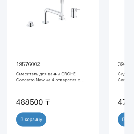
19576002
39493
Смеситель для ванны GROHE
Сидень
Concetto New на 4 отверстия с
Ceramic
ручным душем и переключателем,
белый (
хром (19576002)
488500 ₸
477
В корзину
В ко