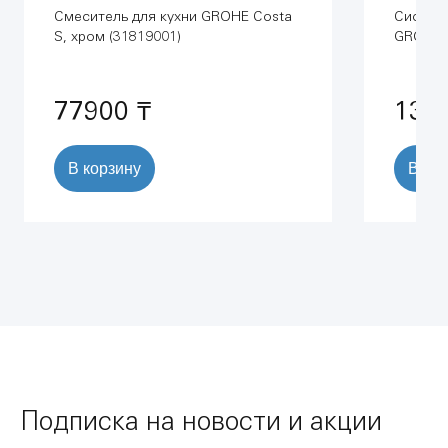
Смеситель для кухни GROHE Costa
Система
S, хром (31819001)
GROHE R
Skate C
м) (387
77900 ₸
131
В корзину
В ко
Подписка на новости и акции