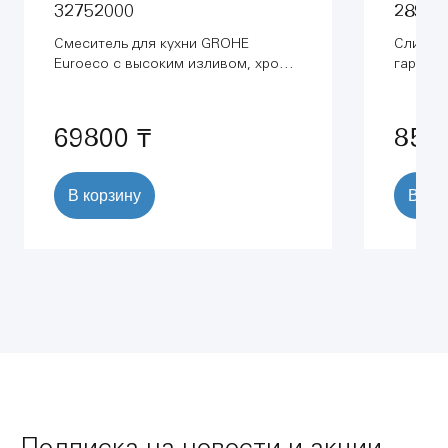
32752000
28943
Смеситель для кухни GROHE
Сливно
Euroeco с высоким изливом, хром
гарниту
(32752000)
нестанд
часть) 
69800 ₸
852
В корзину
В ко