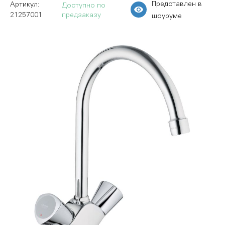
Представлен в
Доступно по
21257001
предзаказу
шоуруме
Пропустить
и
перейти
к
галереям
изображений