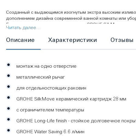
Созданный с выдающимся изогнутым экстра высоким изливо
дополнением дизайна современной ванной комнаты или убо
Благодаря керамическому картриджу GROHE SilkMove управле
Читать далее...
экономит как воду, так и деньги. Для абсолютного комфорт
функциональностью с разворотом 360˚. Вы даже можете отре
Описание
Характеристики
Отзывы
GROHE QuickFix Plus сокращает время установки на 50%.
монтаж на одно отверстие
металлический рычаг
для отдельностоящих раковин
GROHE SilkMove керамический картридж 28 мм
с ограничителем температуры
GROHE Long-Life finish - стойкое долговечное покры
GROHE Water Saving 6.6 л/мин