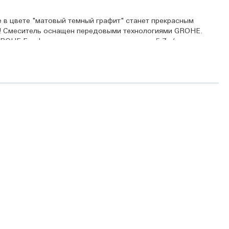
в цвете "матовый темный графит" станет прекрасным
у! Смеситель оснащен передовыми технологиями GROHE.
ROHE EcoJoy ограничивает напор воды до 5,7 л/мин, что
и 0˚, ограничить поворот до 150˚ или наслаждаться полной
сков и брызг. Простой монтаж на одно отверстие с системой