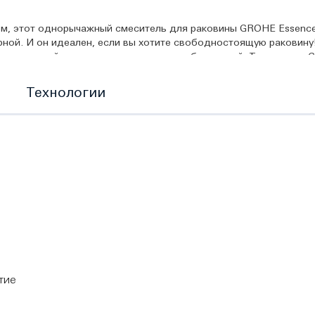
м, этот однорычажный смеситель для раковины GROHE Essence 
рной. И он идеален, если вы хотите свободностоящую раковин
ние водой осуществляется плавно и без усилий. Технология G
а поворотный излив смесителя можно зафиксировать в положени
гулировать удобный аэратор AquaGuide, чтобы избежать вспле
Технологии
тие