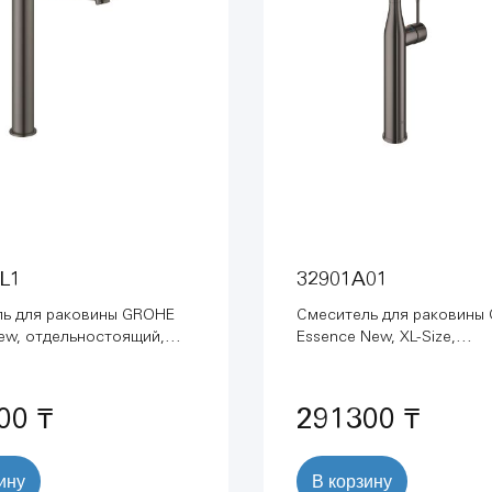
L1
32901A01
ь для раковины GROHE
Смеситель для раковины
New, отдельностоящий,
Essence New, XL-Size,
рафит матовый (23405AL1)
отдельностоящий, темны
глянец (32901A01)
00 ₸
291300 ₸
ину
В корзину