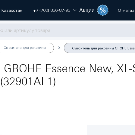
Акции
Казахстан
+7 (700) 836-87-93
О магаз
Смесители для раковины
Смеситель для раковины GROHE Essen
 GROHE Essence New, XL-S
(32901AL1)