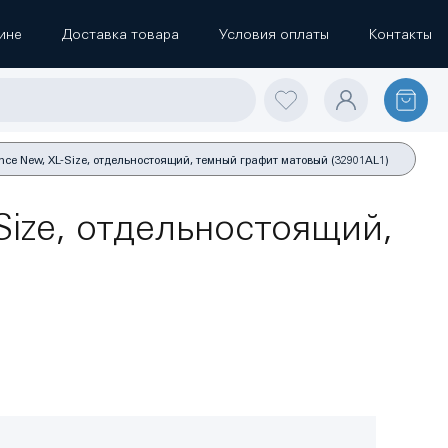
ине
Доставка товара
Условия оплаты
Контакты
ce New, XL-Size, отдельностоящий, темный графит матовый (32901AL1)
ize, отдельностоящий,