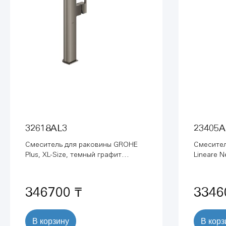
32618AL3
23405A
Смеситель для раковины GROHE
Смесител
Plus, XL-Size, темный графит
Lineare 
матовый (32618AL3)
темный г
346700 ₸
3346
В корзину
В корз