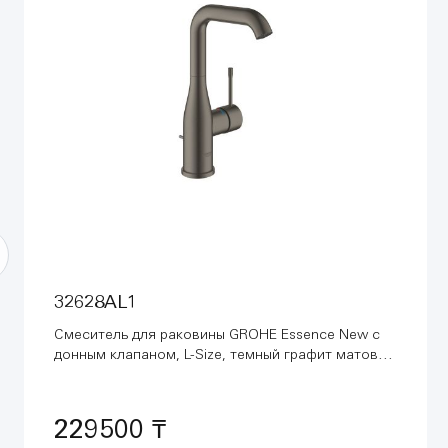
32628AL1
Смеситель для раковины GROHE Essence New с
донным клапаном, L-Size, темный графит матовый
(32628AL1)
229500 ₸