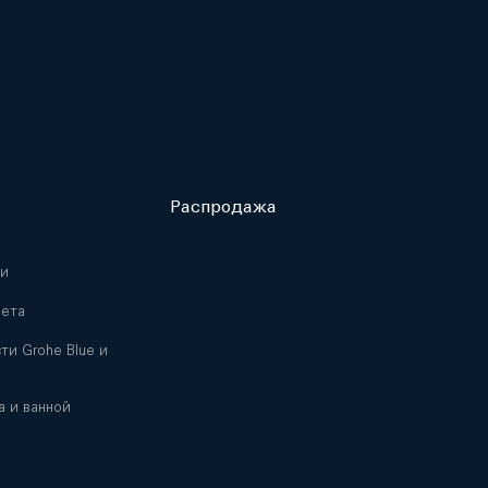
Распродажа
ни
лета
ти Grohe Blue и
а и ванной