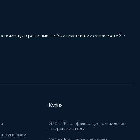
 на помощь в решении любых возникших сложностей с
Кухня
ии
GROHE Blue - фильтрация, охлаждение,
газирование воды
и с унитазом
GROHE Red - кипячение воды