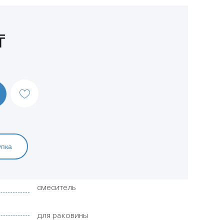
₸
упка
смеситель
для раковины