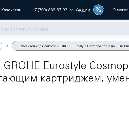
Акции
Казахстан
+7 (700) 836-87-93
О магаз
Смеситель для раковины GROHE Eurostyle Cosmopolitan с донным к
 GROHE Eurostyle Cosmopo
егающим картриджем, уме