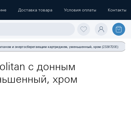
ине
Доставка товара
Условия оплаты
Контакты
лапаном и энергосберегающим картриджем, уменьшенный, хром (2338720E)
litan с донным
ньшенный, хром