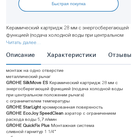
Быстрая покупка
Керамический картридж 28 мм с энергосберегающей
функцией (подача холодной воды при центральном
положении рычага)
Читать далее...
с ограничителем температуры
Описание
Характеристики
Отзывы
GROHE StarLight
хромированная поверхность
монтаж на одно отверстие
металлический рычаг
GROHE SilkMove ES
Керамический картридж 28 мм с
энергосберегающей функцией (подача холодной воды
при центральном положении рычага)
с ограничителем температуры
GROHE StarLight
хромированная поверхность
GROHE EcoJoy SpeedClean
аэратор с ограничением
расхода воды 5,7 л/мин
GROHE QuickFix
Plus
Монтажная система
сливной гарнитур 1 1/4"