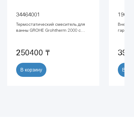
34464001
19025
Термостатический смеситель для
Внешня
ванны GROHE Grohtherm 2000 с
гарниту
полочкой, хром (34464001)
перелив
250400 ₸
393
В корзину
В ко