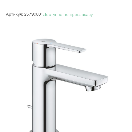
23790001
Доступно по предзаказу
Пропустить
и
перейти
к
галереям
изображений