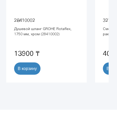
28410002
32734
Душевой шланг GROHE Rotaflex,
Смесит
1750 мм, хром (28410002)
ракови
размер 
13900 ₸
407
В корзину
В ко