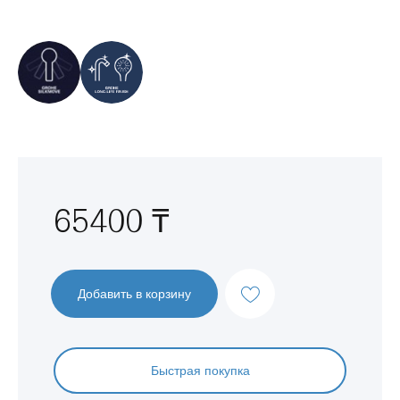
Перейти
к
началу
галереи
изображений
65400 ₸
Добавить в корзину
Быстрая покупка