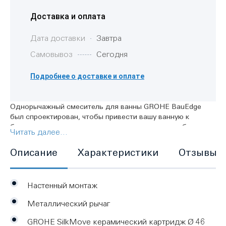
Доставка и оплата
Дата доставки
Завтра
Самовывоз
Сегодня
Подробнее о доставке и оплате
Однорычажный смеситель для ванны GROHE BauEdge
был спроектирован, чтобы привести вашу ванную к
балансу и предложить вам отличное качество работы.
Читать далее...
Смеситель настенного монтажа позволит вам легко
переключаться между душем и изливом на ванну. Он
Описание
Характеристики
Отзывы
оснащен регулируемым ограничителем скорости потока
воды с минимальным расходом 2,5 л/мин. Управление
осуществляется с помощью металлической рукоятки.
Настенный монтаж
Керамический картридж GROHE LongLife обеспечивает
надежность управления потоком воды. Благодаря
Металлический рычаг
ослепительной, износостойкой хромовой поверхности
GROHE StarLight, этот смеситель для ванны сохранит
GROHE SilkMove керамический картридж Ø 46