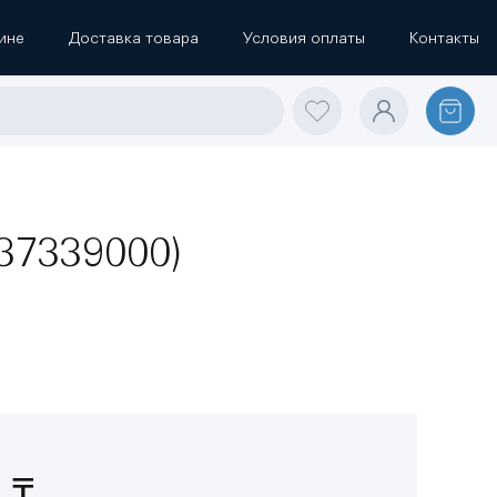
ине
Доставка товара
Условия оплаты
Контакты
37339000)
 ₸