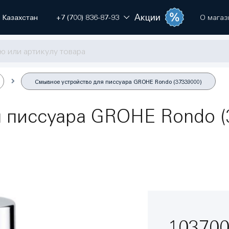
Акции
Казахстан
+7 (700) 836-87-93
О магаз
Смывное устройство для писсуара GROHE Rondo (37339000)
 писсуара GROHE Rondo (
103700