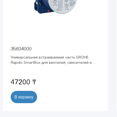
35604000
Универсальная встраиваемая часть GROHE
Rapido SmartBox для вентилей, смесителей и
термостатических смесителей Grohtherm
SmartControl (35604000)
47200 ₸
В корзину