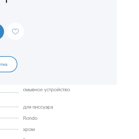
упка
смывное устройство
для писсуара
Rondo
хром