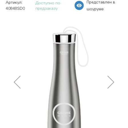
Представлен в
Доступно по
40848SD0
предзаказу
шоуруме
Пропустить
и
перейти
к
галереям
изображений