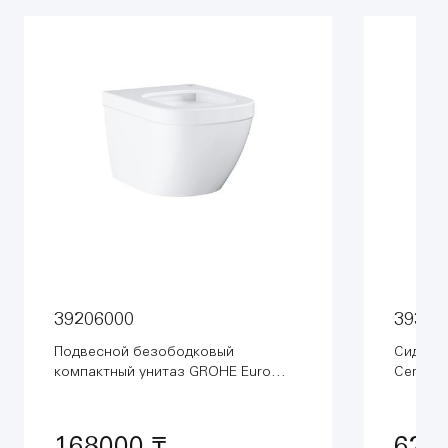
39206000
39330
Подвесной безободковый
Сиденье
компактный унитаз GROHE Euro
Ceramic
Ceramic, (без сиденья), альпин-
белый (
белый (39206000)
168000 ₸
629