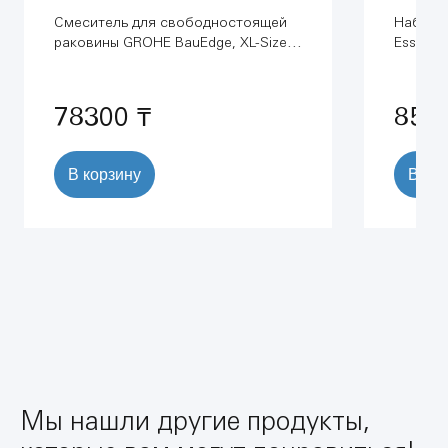
Смеситель для свободностоящей
Набор 
раковины GROHE BauEdge, XL-Size,
Essentia
хром (23761000)
(407760
78300 ₸
854
В корзину
В ко
Мы нашли другие продукты,