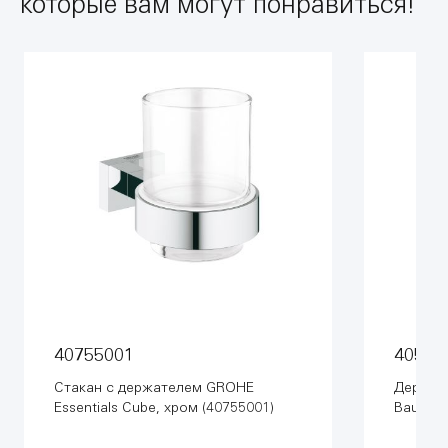
которые вам могут понравиться!
40755001
40585
Стакан с держателем GROHE
Держат
Essentials Cube, хром (40755001)
BauCosm