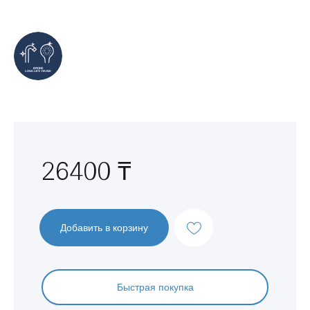
Перейти
к
началу
галереи
изображений
26400 ₸
Добавить в корзину
Быстрая покупка