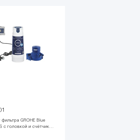
01
 фильтра GROHE Blue
S с головкой и счётчиком
438001)