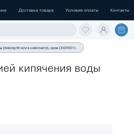
ине
Доставка товара
Условия оплаты
Контакты
бойлер M-size в комплекте), хром (30085001)
ией кипячения воды