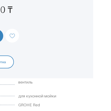
0 ₸
упка
вентиль
для кухонной мойки
GROHE Red