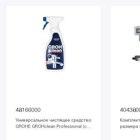
48166000
404380
Универсальное чистящее средство
Комплект
GROHE GROHclean Professional (с
размера 
распылителем) (48166000)
воды (40