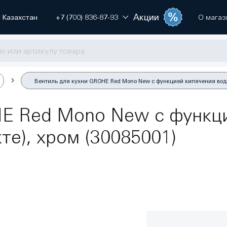
Акции
Казахстан
+7 (700) 836-87-93
О магаз
Вентиль для кухни GROHE Red Mono New с функцией кипячения воды (
HE Red Mono New с функц
те), хром (30085001)