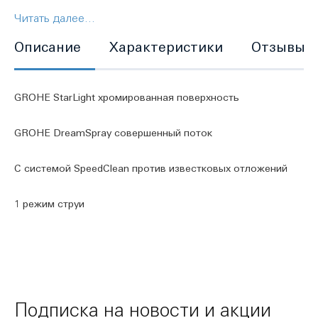
Читать далее...
GROHE DreamSpray совершенный поток
Описание
Характеристики
Отзывы
С системой SpeedClean против известковых
отложений
GROHE StarLight хромированная поверхность
GROHE DreamSpray совершенный поток
С системой SpeedClean против известковых отложений
1 режим струи
Подписка на новости и акции