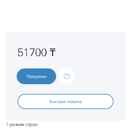
Перейти
к
началу
галереи
изображений
51700 ₸
Предзаказ
Быстрая покупка
1 режим струи