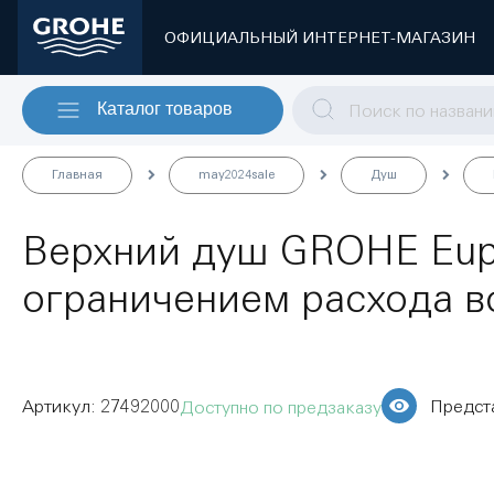
ОФИЦИАЛЬНЫЙ ИНТЕРНЕТ-МАГАЗИН
Каталог товаров
Главная
may2024sale
Душ
Верхний душ GROHE Eupho
ограничением расхода в
27492000
Предст
Доступно по предзаказу
Пропустить