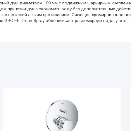
верхний душ диаметром 180 мм с подвижным шарнирным креплени
ом принятии душа экономить воду без дополнительных действ
ых отложений легким протиранием. Сияющее хромированное покр
ия GROHE DreamSpray обеспечивает равномерную подачу воды ч