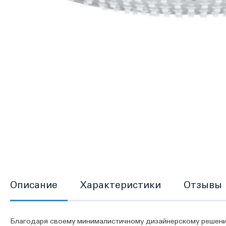
Перейти
к
началу
галереи
изображений
Описание
Характеристики
Отзывы
Благодаря своему минималистичному дизайнерскому решению