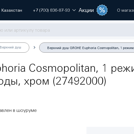
Акции
Казахстан
+7 (700) 836-87-93
О магаз
Верхний душ
Верхний душ GROHE Euphoria Cosmopolitan, 1 режим,
ria Cosmopolitan, 1 режи
оды, хром (27492000)
авлен в шоуруме