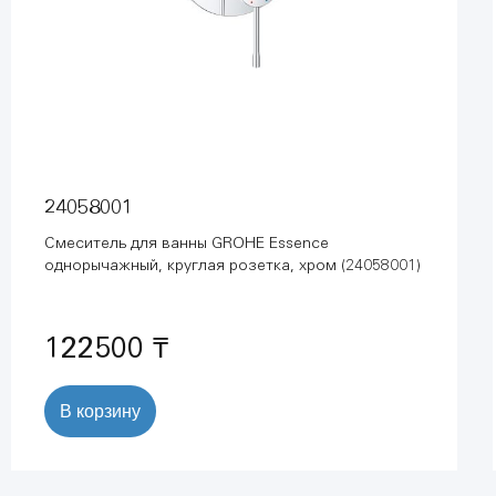
24058001
Смеситель для ванны GROHE Essence
однорычажный, круглая розетка, хром (24058001)
122500 ₸
В корзину