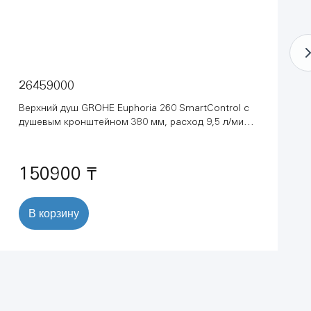
26459000
Верхний душ GROHE Euphoria 260 SmartControl с
душевым кронштейном 380 мм, расход 9,5 л/мин,
хром (26459000)
150900 ₸
В корзину